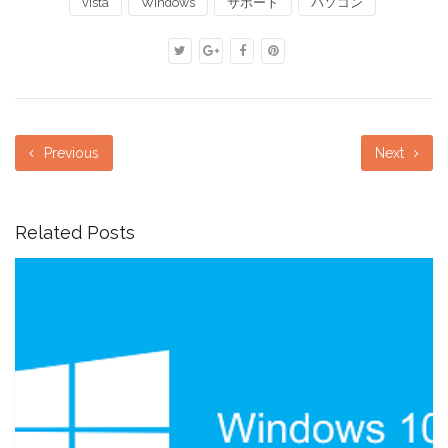
vista
Windows
サポート
パソコン
Previous
Next
Related Posts